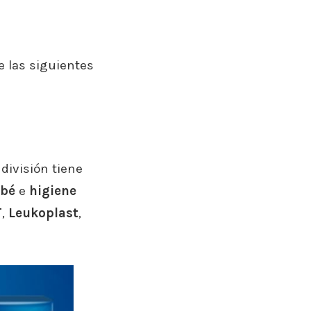
 las siguientes
división tiene
ebé
e
higiene
T
,
Leukoplast
,