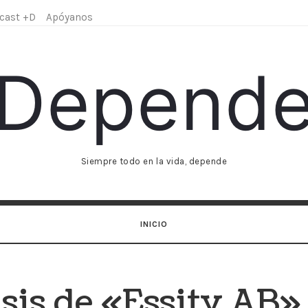
cast +D
Apóyanos
Depend
Depend
Siempre todo en la vida, depende
INICIO
sis de «Essity AB»,