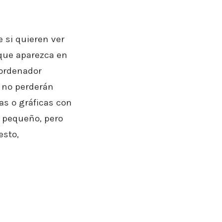
e si quieren ver
que aparezca en
 ordenador
 no perderán
las o gráficas con
 pequeño, pero
esto,