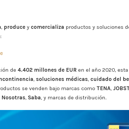
a
,
produce
y
comercializa
productos y soluciones de
:
re
ción de
4.402 millones de EUR
en el año 2020, esta 
ncontinencia
,
soluciones médicas
,
cuidado del b
productos se venden bajo marcas como
TENA
,
JOBS
,
Nosotras
,
Saba
, y marcas de distribución.