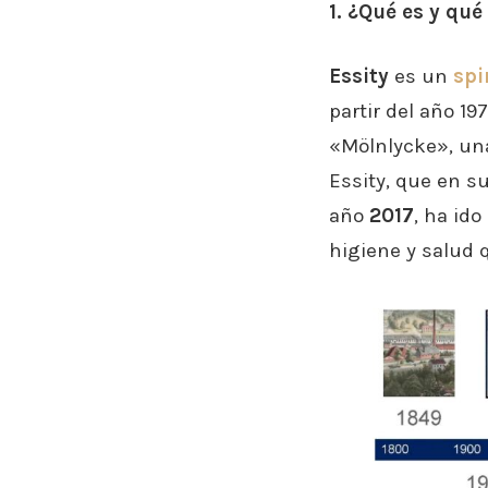
1. ¿Qué es y qué
Essity
es un
spi
partir del año 1
«Mölnlycke», un
Essity, que en s
año
2017
, ha ido
higiene y salud 