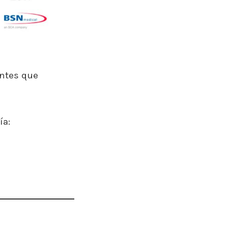
antes que
ía: