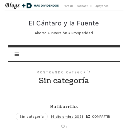
Foro +D
Podcast +D
Apóyanos
El
El Cántaro y la Fuente
Cántaro
Ahorro + Inversión = Prosperidad
y
la
Fuente
MOSTRANDO CATEGORÍA
Sin categoría
Batiburrillo.
Sin categoría
16 diciembre 2021
COMPARTIR
1