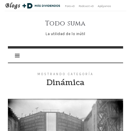
Foro +D
Podcast +D
Apóyanos
Todo
Todo suma
suma
La utilidad de lo inútil
MOSTRANDO CATEGORÍA
Dinámica