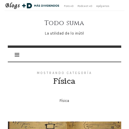
Foro +D
Podcast +D
Apóyanos
Todo
Todo suma
suma
La utilidad de lo inútil
MOSTRANDO CATEGORÍA
Física
Física