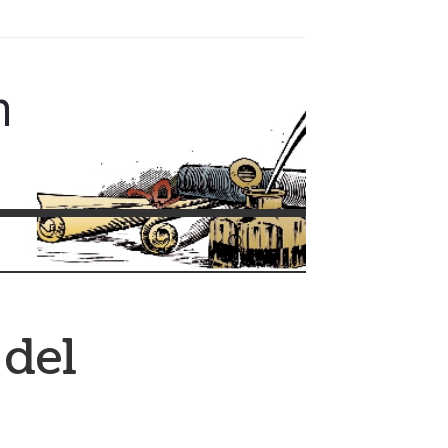
m
 del