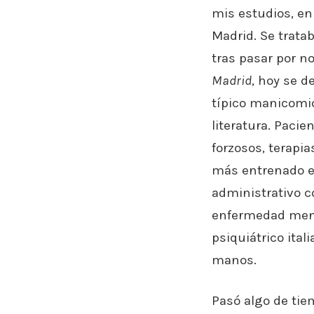
mis estudios, en
Madrid. Se trat
tras pasar por 
Madrid
, hoy se 
típico manicomio
literatura. Pacie
forzosos, terapi
más entrenado en
administrativo c
enfermedad menta
psiquiátrico ita
manos.
Pasó algo de tie