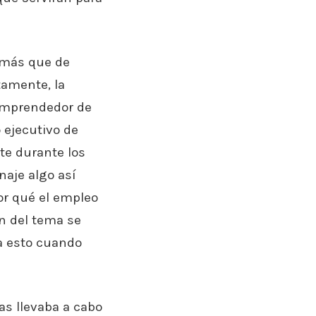
e más que de
rtamente, la
 emprendedor de
 ejecutivo de
te durante los
aje algo así
or qué el empleo
n del tema se
da esto cuando
ras llevaba a cabo