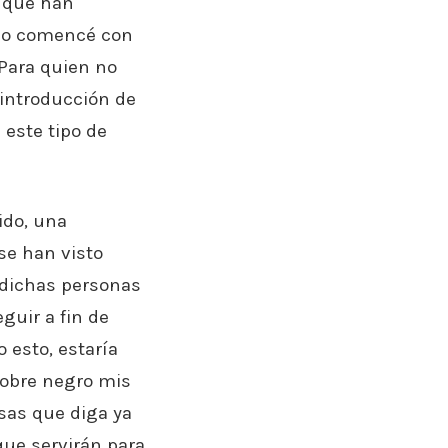
s que han
cho comencé con
 Para quien no
 introducción de
 este tipo de
ido, una
se han visto
o dichas personas
guir a fin de
 esto, estaría
sobre negro mis
sas que diga ya
que servirán para