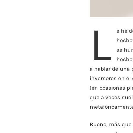
L
e he d
hecho 
se hun
hechos
a hablar de una 
inversores en el
(en ocasiones p
que a veces suel
metafóricamente,
Bueno, más que l