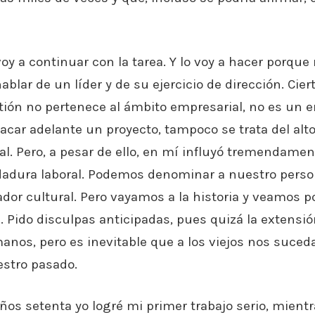
voy a continuar con la tarea. Y lo voy a hacer porqu
hablar de un líder y de su ejercicio de dirección. Cie
tión no pertenece al ámbito empresarial, no es un
sacar adelante un proyecto, tampoco se trata del alto
l. Pero, a pesar de ello, en mí influyó tremendamen
dadura laboral. Podemos denominar a nuestro person
or cultural. Pero vayamos a la historia y veamos p
 Pido disculpas anticipadas, pues quizá la extensió
anos, pero es inevitable que a los viejos nos suce
stro pasado.
años setenta yo logré mi primer trabajo serio, mient