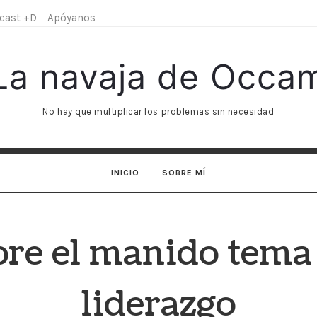
cast +D
Apóyanos
La
La navaja de Occa
navaja
No hay que multiplicar los problemas sin necesidad
de
INICIO
SOBRE MÍ
Occam
re el manido tema
liderazgo