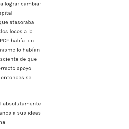
ra lograr cambiar
spital
 que atesoraba
los locos a la
 PCE había ido
 mismo lo habían
nsciente de que
orrecto apoyo
e entonces se
tal absolutamente
anos a sus ideas
na