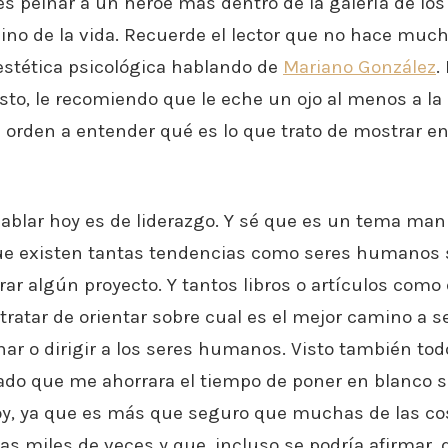
es peinar a un héroe más dentro de la galería de lo
no de la vida. Recuerde el lector que no hace mu
estética psicológica hablando de
Mariano González
.
sto, le recomiendo que le eche un ojo al menos a la
n orden a entender qué es lo que trato de mostrar en
hablar hoy es de liderazgo. Y sé que es un tema man
que existen tantas tendencias como seres humanos 
erar algún proyecto. Y tantos libros o artículos com
tratar de orientar sobre cual es el mejor camino a se
ar o dirigir a los seres humanos. Visto también todo
ado que me ahorrara el tiempo de poner en blanco 
oy, ya que es más que seguro que muchas de las co
as miles de veces y que, incluso se podría afirmar, 