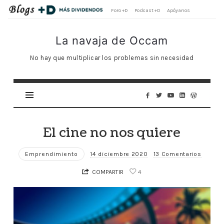
Foro +D
Podcast +D
Apóyanos
La
La navaja de Occam
navaja
No hay que multiplicar los problemas sin necesidad
de
Occam
El cine no nos quiere
Emprendimiento
14 diciembre 2020
13 Comentarios
COMPARTIR
4