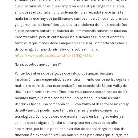
Y también, otros no dicen que sea directamente marxismo cultural, sino
que directamente no es que el empresario sea el que tenga mala fama,
sino que es el capitalismo (o sistema de libre mercado) el que tiene tan
mala fama que hay que justificarse o casi pedir perdón cuando piensas
y argumentas los beneficios que aporta el sistema de libre mercado (no
quiero ponerme purista, el sistema de libre mercado adolece de muchas
imperfecciones, pero de entre todos los sistemas es el más eficiente en
tanto es el que menos daños irreparables causa). Comparto otra charla
de Domingo Soriano donde reflexiona sobre el mismo
https://www.youtube.com/watch?v=ZBNd7jk8TBc
No sé, vosotros que opináis??
Por cierto, y ahora que caigo, ya que intuyo que quizás busques
inspiración para emprendedores o entretenimiento donde no les deje tan
mal, si me permitís una recomendación, os recomiendo Silicon Valley de
HBO. Es una serie de humor (fino, pero muy bueno), con episodios de 30
minutos max, que versa sobre cómo una persona llamada Richard
Hendricks funda una compañía en Silicon Valley al desarrollar un código
de software que puede hacer tambalear a las grandes compañías
tecnológicas. Como pros creo que retrata muy bien los ingredientes y el
camino que se sigue al fundar una empresa (en este caso de alto
crecimiento, por lo que pasa por inversión de capital riesgo, rondas de
financiación, expansión, etc), los muchisimos problemas que surgen, los