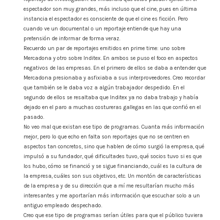
espectador son muy grandes, más incluso que el cine, pues en última
instancia el espectador es consciente de que el cine es ficción. Pero
cuando ve un documental o un reportaje entiende que hay una
pretensión de informar de forma veraz.
Recuerdo un par de reportajes emitidos en prime time: uno sobre
Mercadona y otro sobre Inditex. En ambos se puso el foco en aspectos
negativos de las empresas. En el primero de ellos se daba a entender que
Mercadona presionaba y asfixiaba a sus interproveedores. Creo recordar
que también se le daba voz a algún trabajador despedido. En el
segundo de ellos se resaltaba que Inditex ya no daba trabajo y había
dejado en el paro a muchas costureras gallegas en las que confió en el
pasado.
No veo mal que existan ese tipo de programas. Cuanta más información
mejor, pero lo que echo en falta son reportajes que no se centren en
aspectos tan concretos, sino que hablen de cómo surgió la empresa, qué
impulsó a su fundador, qué dificultades tuvo, qué socios tuvo si es que
los hubo, cómo se financió y se sigue financiando, cuál es la cultura de
la empresa, cuáles son sus objetivos, etc. Un montón de características
de la empresa y de su dirección que a mí me resultarían mucho más
interesantes y me aportarían más información que escuchar solo a un
antiguo empleado despechado.
Creo que ese tipo de programas serían útiles para que el público tuviera