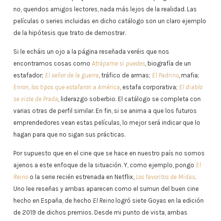
no, queridos amigos lectores, nada más lejos de la realidad. Las
películas o series incluidas en dicho catálogo son un claro ejemplo
de la hipótesis que trato de demostrar.
Si le echáis un ojo a la página reseñada veréis que nos
encontramos cosas como
Atrápame si puedes
, biografía de un
estafador;
El señor de la guerra
, tráfico de armas;
El Padrino
, mafia;
Enron, los tipos que estafaron a América
, estafa corporativa;
El diablo
se viste de Prada
, liderazgo soberbio. El catálogo se completa con
varias otras de perfil similar. En fin, si se anima a que los futuros
emprendedores vean estas películas, lo mejor será indicar que lo
hagan para que no sigan sus prácticas.
Por supuesto que en el cine que se hace en nuestro país no somos
ajenos a este enfoque de la situación. Y, como ejemplo, pongo
El
Reino
o la serie recién estrenada en Netflix,
Los favoritos de Midas
.
Uno lee reseñas y ambas aparecen como el sumun del buen cine
hecho en España, de hecho
El Reino
logró siete Goyas en la edición
de 2019 de dichos premios. Desde mi punto de vista, ambas