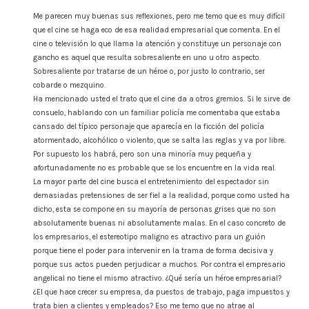
Me parecen muy buenas sus reflexiones, pero me temo que es muy difícil
que el cine se haga eco de esa realidad empresarial que comenta. En el
cine o televisión lo que llama la atención y constituye un personaje con
gancho es aquel que resulta sobresaliente en uno u otro aspecto.
Sobresaliente por tratarse de un héroe o, por justo lo contrario, ser
cobarde o mezquino.
Ha mencionado usted el trato que el cine da a otros gremios. Si le sirve de
consuelo, hablando con un familiar policía me comentaba que estaba
cansado del típico personaje que aparecía en la ficción del policía
atormentado, alcohólico o violento, que se salta las reglas y va por libre.
Por supuesto los habrá, pero son una minoría muy pequeña y
afortunadamente no es probable que se los encuentre en la vida real.
La mayor parte del cine busca el entretenimiento del espectador sin
demasiadas pretensiones de ser fiel a la realidad, porque como usted ha
dicho, esta se compone en su mayoría de personas grises que no son
absolutamente buenas ni absolutamente malas. En el caso concreto de
los empresarios, el estereotipo maligno es atractivo para un guión
porque tiene el poder para intervenir en la trama de forma decisiva y
porque sus actos pueden perjudicar a muchos. Por contra el empresario
angelical no tiene el mismo atractivo. ¿Qué sería un héroe empresarial?
¿El que hace crecer su empresa, da puestos de trabajo, paga impuestos y
trata bien a clientes y empleados? Eso me temo que no atrae al