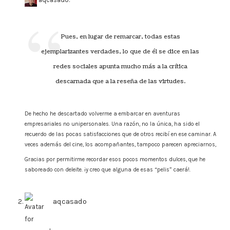
Pues, en lugar de remarcar, todas estas
ejemplarizantes verdades, lo que de él se dice en las
redes sociales apunta mucho más a la crítica
descarnada que a la reseña de las virtudes.
De hecho he descartado volverme a embarcar en aventuras
empresariales no unipersonales. Una razón, no la única, ha sido el
recuerdo de las pocas satisfacciones que de otros recibí en ese caminar. A
veces además del cine, los acompañantes, tampoco parecen apreciarnos,
Gracias por permitirme recordar esos pocos momentos dulces, que he
saboreado con deleite. ¡y creo que alguna de esas “pelis” caerá!.
aqcasado
says: