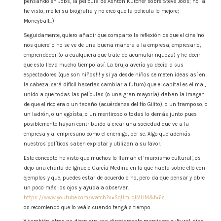
pensando en Jobs, la pelicula de Ashton Kutcher sobre Steve Jobs; no la
he visto, me lei su biografia y no creo que la pelicula lo mejore;
Moneyball…)
Seguidamente, quiero añadir que comparto la reflexión de que el cine ‘no
nos quiere’ o no se ve de una buena manera a la empresa, empresario,
emprendedor (o a cualquiera que trate de acumular riqueza) y he decir
que esto lleva mucho tiempo así. La bruja avería ya decía a sus
espectadores (que son niños!!! y si ya desde niños se meten ideas así en
la cabeza, será difícil hacerlas cambiar a futuro) que el capital es el mal,
unido a que todas las películas (o una gran mayoría) daban la imagen
de que el rico era o un tacaño (acuérdense del tío Gilito), o un tramposo, o
un ladrón, o un egoísta, o un mentiroso o todas lo demás junto pues
posiblemente hayan contribuido a crear una sociedad que ve a la
empresa y al empresario como el enemigo, per se. Algo que además
nuestros políticos saben explotar y utilizan a su favor.
Este concepto he visto que muchos lo llaman el ‘marxismo cultural’, os
dejo una charla de Ignacio García Medina en la que habla sobre ello con
ejemplos y que, puedes estar de acuerdo o no, pero da que pensar y abre
un poco más los ojos y ayuda a observar.
https://www.youtube.com/watch?v=SqUmJqlMLlM&t=6s
os recomiendo que lo veáis cuando tengáis tiempo.