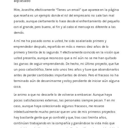
Mire, Josesthe, efectivamente “Tienes un email” que aparece en la página
que reseña es un ejemplo donde el rol del empresario no sale tan mal
parado, aunque ciertamente lo hace desde el enfrentamiento del pequeño
con el grande, pero bueno, al fin y al cabo el mensaje es diferente a las
demás.
A mí me ha pasado como a usted, he sido asalariado primero y
emprendedor después, repartido en más o menos diez años de lo
primero y treinta de lo segundo. Y efectivamente coincido en la visión que
usted presenta, aunque reconozco que a mí aún no se me han quitado
las ganas de seguir emprendiendo. De hecho, mi último proyecto, que fue
un poco catastrófico, tiene solo unos tres años y tuve que abandonarlos
antes de perder cantidades importantes de dinero. Pero el fracaso no ha
terminado aún de desanimarme y estoy pendiente de iniciar aún alguna
cosa.
Le animo a que no descarte lo de volverse a embarcar. Aunque haya
pocas satisfacciones externas, las personales siempre pesan. Y en mi
caso, aunque haya coleccionado algunos fracasos, me resarce
intelectualmente mucho pensar que en uno de mis primeros proyectos
hay bastante gente que yo contraté y que, tras casi treinta años,
continúan trabajando en la compañía y ganándose la vida más que