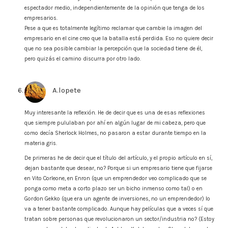
espectador medio, independientemente de la opinión que tenga de los
empresarios.
Pese a que es totalmente legítimo reclamar que cambie la imagen del
empresario en el cine creo que la batalla está perdida. Eso no quiere decir
que no sea posible cambiar la percepción que la sociedad tiene de él,
pero quizás el camino discurra por otro lado.
A.lopete
says:
Muy interesante la reflexión. He de decir que es una de esas reflexiones
que siempre pululaban por ahí en algún lugar de mi cabeza, pero que
como decía Sherlock Holmes, no pasaron a estar durante tiempo en la
materia gris.
De primeras he de decir que el título del artículo, y el propio artículo en sí,
dejan bastante que desear, no? Porque si un empresario tiene que fijarse
en Vito Corleone, en Enron (que un emprendedor veo complicado que se
ponga como meta a corto plazo ser un bicho inmenso como tal) o en
Gordon Gekko (que era un agente de inversiones, no un emprendedor) lo
va a tener bastante complicado. Aunque hay películas que a veces sí que
tratan sobre personas que revolucionaron un sector/industria no? (Estoy