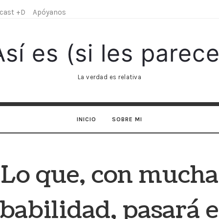
cast +D
Apóyanos
Así
Así es (si les parece
es
La verdad es relativa
si
INICIO
SOBRE MI
les
parece)
Lo que, con mucha
babilidad, pasará e