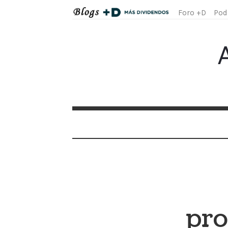
Foro +D
Pod
(
pro