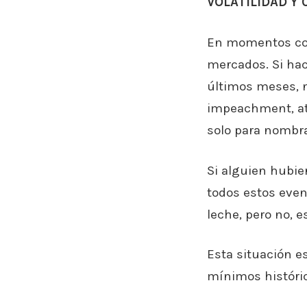
VOLATILIDAD Y
En momentos como
mercados. Si hac
últimos meses, n
impeachment, ata
solo para nombra
Si alguien hubie
todos estos even
leche, pero no, 
Esta situación e
mínimos históri