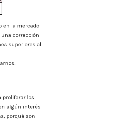
do en la mercado
a una corrección
nes superiores al
arnos.
proliferar los
en algún interés
as, porqué son