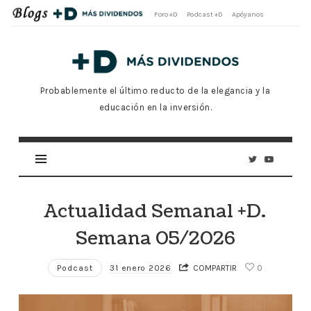
Foro +D
Podcast +D
Apóyanos
Blog
Oficial
Más
Probablemente el último reducto de la elegancia y la
Dividendos
educación en la inversión.
+D
Actualidad Semanal +D.
Semana 05/2026
Podcast
31 enero 2026
COMPARTIR
0