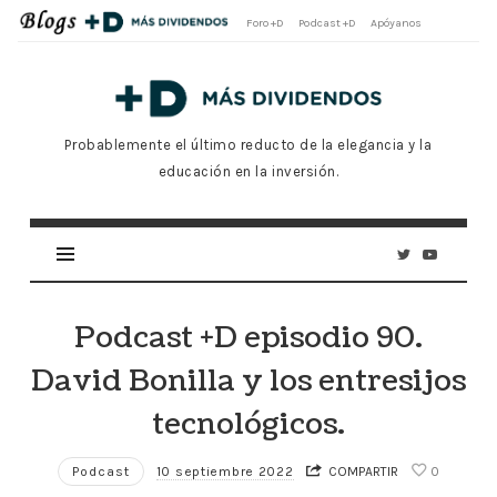
Foro +D
Podcast +D
Apóyanos
Blog
Oficial
Más
Probablemente el último reducto de la elegancia y la
Dividendos
educación en la inversión.
+D
Podcast +D episodio 90.
David Bonilla y los entresijos
tecnológicos.
Podcast
10 septiembre 2022
COMPARTIR
0