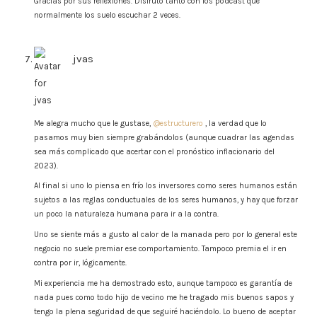
Gracias por sus reflexiones. Disfruto tanto con los podcast que
normalmente los suelo escuchar 2 veces.
jvas
says:
Me alegra mucho que le gustase,
@estructurero
, la verdad que lo
pasamos muy bien siempre grabándolos (aunque cuadrar las agendas
sea más complicado que acertar con el pronóstico inflacionario del
2023).
Al final si uno lo piensa en frío los inversores como seres humanos están
sujetos a las reglas conductuales de los seres humanos, y hay que forzar
un poco la naturaleza humana para ir a la contra.
Uno se siente más a gusto al calor de la manada pero por lo general este
negocio no suele premiar ese comportamiento. Tampoco premia el ir en
contra por ir, lógicamente.
Mi experiencia me ha demostrado esto, aunque tampoco es garantía de
nada pues como todo hijo de vecino me he tragado mis buenos sapos y
tengo la plena seguridad de que seguiré haciéndolo. Lo bueno de aceptar