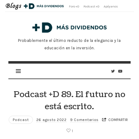
Foro +D
Podcast +D
Apóyanos
Blog
Oficial
Más
Probablemente el último reducto de la elegancia y la
Dividendos
educación en la inversión.
+D
Podcast +D 89. El futuro no
está escrito.
Podcast
26 agosto 2022
9 Comentarios
COMPARTIR
1