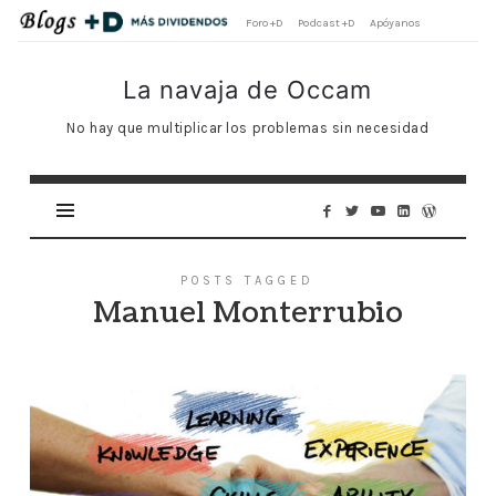
Foro +D
Podcast +D
Apóyanos
La
La navaja de Occam
navaja
No hay que multiplicar los problemas sin necesidad
de
Occam
POSTS TAGGED
Manuel Monterrubio