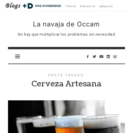
Foro +D
Podcast +D
Apóyanos
La
La navaja de Occam
navaja
No hay que multiplicar los problemas sin necesidad
de
Occam
POSTS TAGGED
Cerveza Artesana