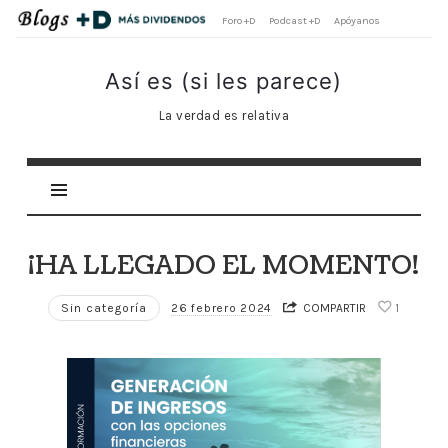
Foro +D
Podcast +D
Apóyanos
Así
Así es (si les parece)
es
La verdad es relativa
(si
les
parece)
¡HA LLEGADO EL MOMENTO!
Sin categoría
26 febrero 2024
COMPARTIR
1