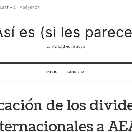
cast +D
Apóyanos
Así
Así es (si les parece
es
La verdad es relativa
si
INICIO
SOBRE MI
les
parece)
cación de los divi
ternacionales a A