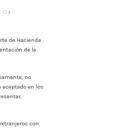
4
arte de Hacienda
sentación de la
viamente, no
 aceptado en los
resentar,
extranjeros con