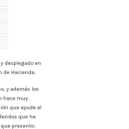
, y desplegado en
n de Hacienda.
no, y además los
lo hace muy
ción que ayude al
idendos que he
 que presento.