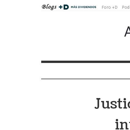
Foro +D
Pod
(
Justi
in