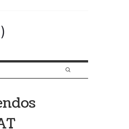
)
dendos
EAT