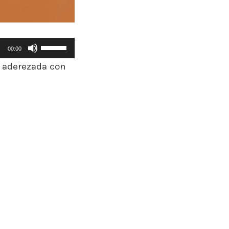
Utiliza
00:00
las
s aderezada con
teclas
de
flecha
arriba/abajo
para
aumentar
o
disminuir
el
volumen.