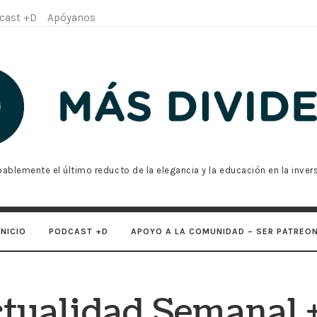
cast +D
Apóyanos
bablemente el último reducto de la elegancia y la educación en la invers
dos
INICIO
PODCAST +D
APOYO A LA COMUNIDAD – SER PATREO
tualidad Semanal 