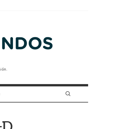
ión.
N
+D.