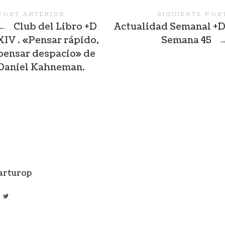
POST ANTERIOR
SIGUIENTE POS
←
Club del Libro +D
Actualidad Semanal +D
XIV . «Pensar rápido,
Semana 45
pensar despacio» de
Daniel Kahneman.
arturop