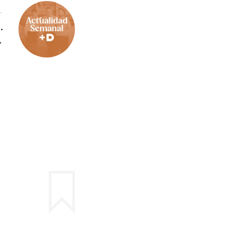
T
.
→