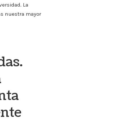
ersidad. La
ás nuestra mayor
das.
a
nta
ente