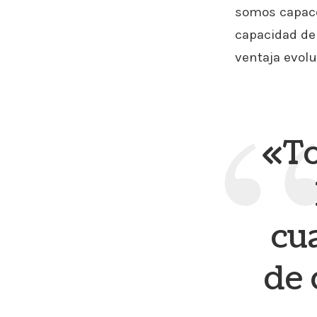
somos capace
capacidad de
ventaja evolu
«To
cu
de 