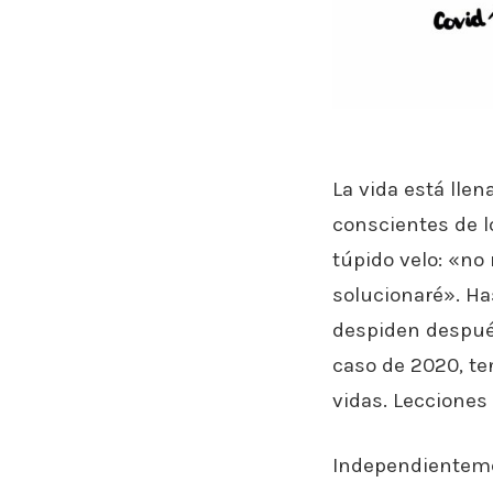
La vida está lle
conscientes de l
túpido velo: «no
solucionaré». Ha
despiden después
caso de 2020, t
vidas. Lecciones
Independienteme