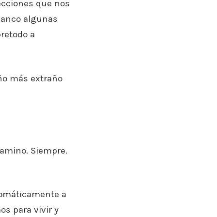
lecciones que nos
blanco algunas
bretodo a
año más extraño
camino. Siempre.
utomáticamente a
s para vivir y