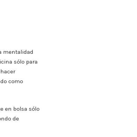
na mentalidad
icina sólo para
 hacer
tido como
e en bolsa sólo
fondo de