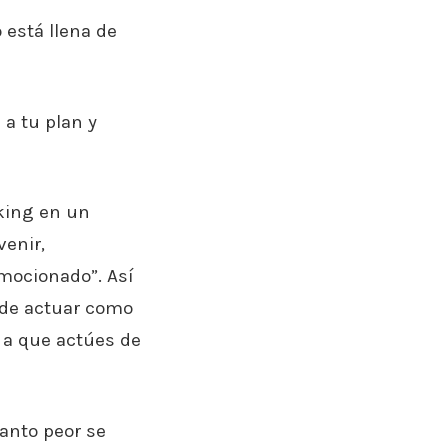
 está llena de
 a tu plan y
king en un
venir,
mocionado”. Así
 de actuar como
e a que actúes de
anto peor se