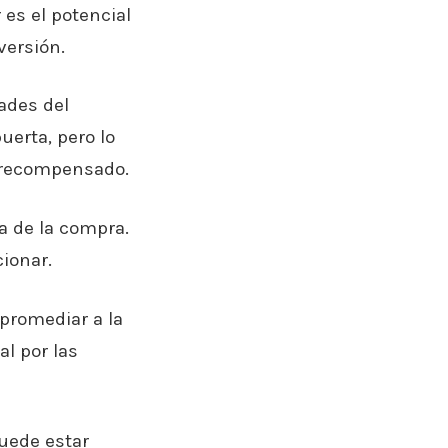
es el potencial
versión.
ades del
erta, pero lo
o recompensado.
ta de la compra.
ionar.
promediar a la
l por las
uede estar