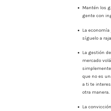
Mantén los ga
gente con in
La economía y
síguelo a raj
La gestión d
mercado volát
simplemente 
que no es un
a ti te inter
otra manera. 
La convicció